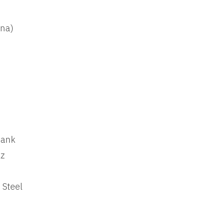
na)
Bank
lz
 Steel