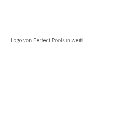
rund ums Thema Swimmingpools in Kärnten.
fried Marcus Straße 3, 9065 Ebenthal
Büro:
+43 463 320 577
obil:
+43 664 23 43 291
:
u.maurer@perfectpools.at
 um telefonische Terminvereinbarung.