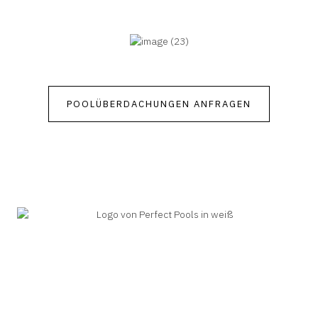
POOLÜBERDACHUNGEN ANFRAGEN
Alles rund ums Thema
Swimmingpools in Kärnten.
Adresse:
Siegfried Marcus Straße 3, 9065
Ebenthal