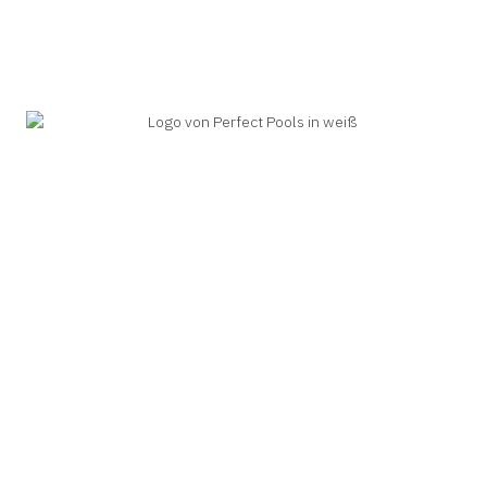
Alles rund ums Thema
Swimmingpools in Kärnten.
Adresse:
Siegfried Marcus Straße 3, 9065
Ebenthal
Büro:
+43 463 320 577
Mobil:
+43 664 23 43 291
Mail:
u.maurer@perfectpools.at
Wir bitten Sie um telefonische
Terminvereinbarung.